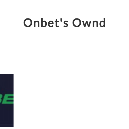
Onbet's Ownd