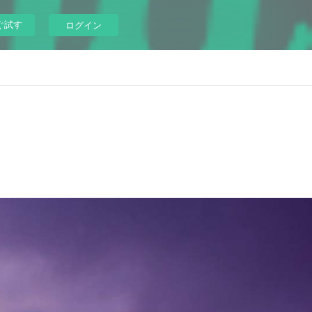
ぐ試す
ログイン